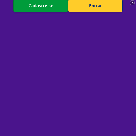
X
Cadastre-se
Entrar