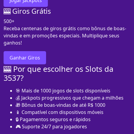
Jogar Jackpots
🎰 Giros Grátis
500+
Receba centenas de giros grátis como bônus de boas-
vindas e em promoções especiais. Multiplique seus
ganhos!
Ganhar Giros
🎰 Por que escolher os Slots da
3537?
🎯 Mais de 1000 jogos de slots disponíveis
💰 Jackpots progressivos que chegam a milhões
🎁 Bônus de boas-vindas de até R$ 1000
📱 Compatível com dispositivos móveis
🔒 Pagamentos seguros e rápidos
🎮 Suporte 24/7 para jogadores