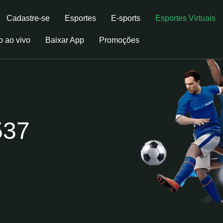
Cadastre-se
Esportes
E-sports
Esportes Virtuais
 ao vivo
Baixar App
Promoções
537