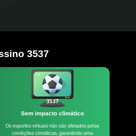
assino 3537
Sem impacto climático
Os esportes virtuais não são afetados pelas
condições climáticas, garantindo uma