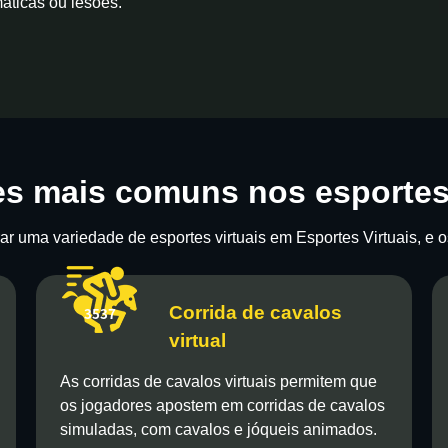
áticas ou lesões.
es mais comuns nos esportes 
r uma variedade de esportes virtuais em Esportes Virtuais, e 
Corrida de cavalos
virtual
As corridas de cavalos virtuais permitem que
os jogadores apostem em corridas de cavalos
simuladas, com cavalos e jóqueis animados.