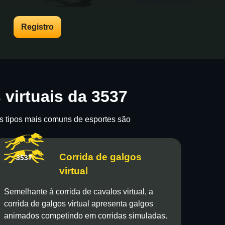
Registro
virtuais da 3537
os tipos mais comuns de esportes são
Corrida de galgos
virtual
Semelhante à corrida de cavalos virtual, a
corrida de galgos virtual apresenta galgos
animados competindo em corridas simuladas.