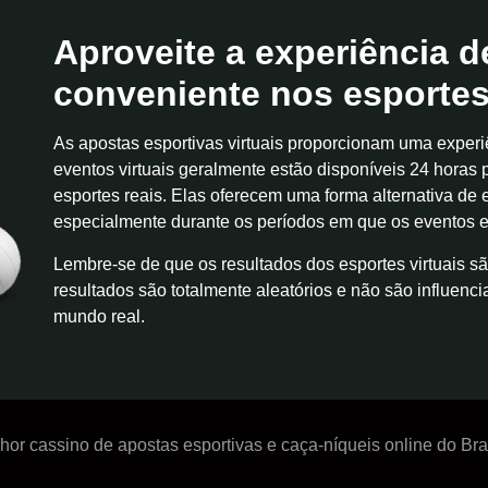
Aproveite a experiência 
conveniente nos esportes 
As apostas esportivas virtuais proporcionam uma experiê
eventos virtuais geralmente estão disponíveis 24 horas
esportes reais. Elas oferecem uma forma alternativa de 
especialmente durante os períodos em que os eventos e
Lembre-se de que os resultados dos esportes virtuais sã
resultados são totalmente aleatórios e não são influen
mundo real.
or cassino de apostas esportivas e caça-níqueis online do Brasil