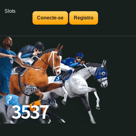
Slots
Conecte-se
Registro