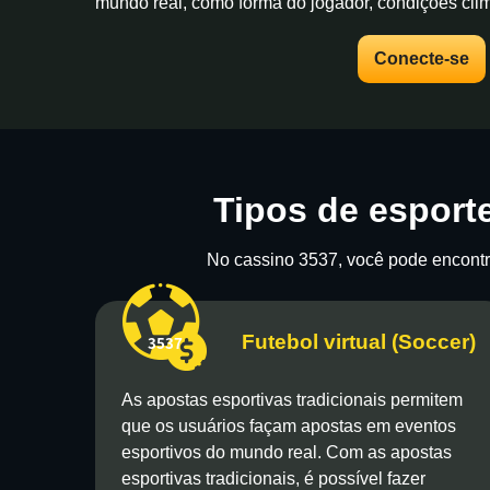
mundo real, como forma do jogador, condições clim
Conecte-se
Tipos de esport
No cassino 3537, você pode encontra
Futebol virtual (Soccer)
As apostas esportivas tradicionais permitem
que os usuários façam apostas em eventos
esportivos do mundo real. Com as apostas
esportivas tradicionais, é possível fazer