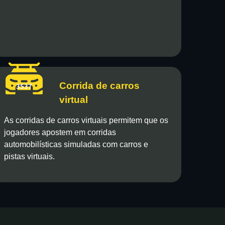
Corrida de carros
virtual
As corridas de carros virtuais permitem que os
jogadores apostem em corridas
automobilísticas simuladas com carros e
pistas virtuais.