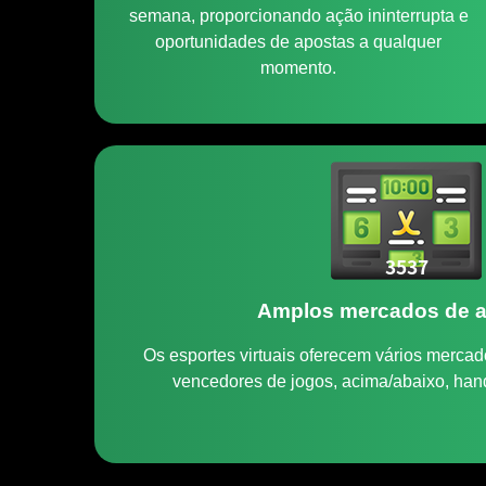
semana, proporcionando ação ininterrupta e
oportunidades de apostas a qualquer
momento.
Amplos mercados de 
Os esportes virtuais oferecem vários mercad
vencedores de jogos, acima/abaixo, han