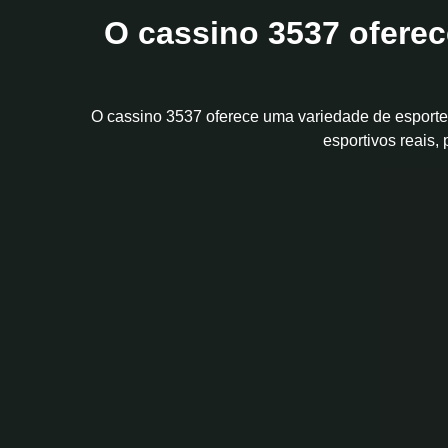
O cassino 3537 oferec
O cassino 3537 oferece uma variedade de esportes
esportivos reais,