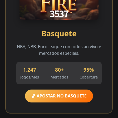
Basquete
NBA, NBB, EuroLeague com odds ao vivo e
mercados especiais.
1.247
80+
95%
Jogos/Mês
Mercados
Cobertura
🏀 APOSTAR NO BASQUETE