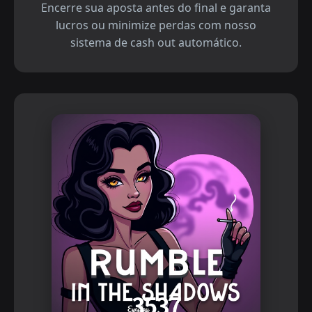
Encerre sua aposta antes do final e garanta
lucros ou minimize perdas com nosso
sistema de cash out automático.