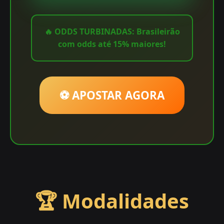
🔥
ODDS TURBINADAS:
Brasileirão
com odds até 15% maiores!
⚽ APOSTAR AGORA
🏆 Modalidades