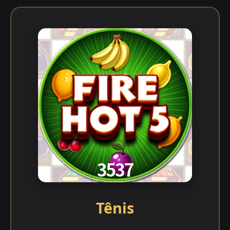
Tênis