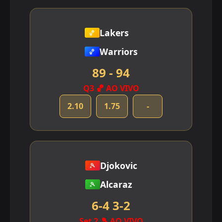
Lakers
🏀
Warriors
🏀
89 - 94
Q3 🏀 AO VIVO
2.10
1.75
-
Djokovic
🎾
Alcaraz
🎾
6-4 3-2
Set 2 🎾 AO VIVO